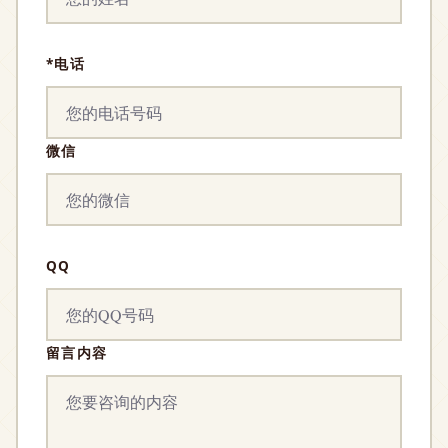
*电话
微信
QQ
留言内容