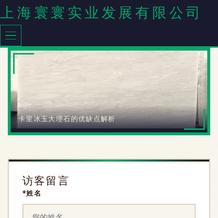
上海寰寰实业发展有限公司
卡里冰玉大理石的优缺点解析
访客留言
*姓名