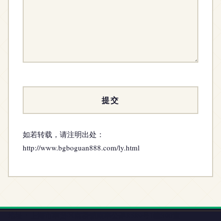
如若转载，请注明出处：
http://www.bgboguan888.com/ly.html
地址：上海市奉贤区南桥镇南奉公路8589号1幢390室