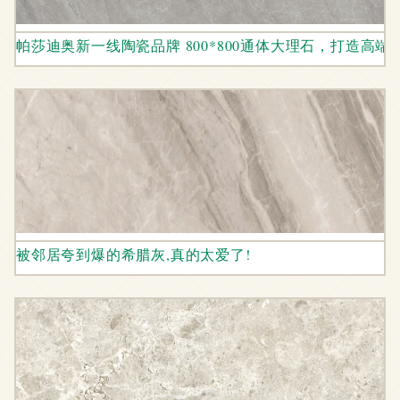
帕莎迪奥新一线陶瓷品牌 800*800通体大理石，打造高端
被邻居夸到爆的希腊灰,真的太爱了!