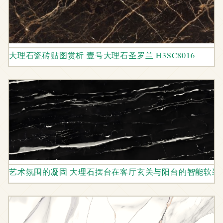
大理石瓷砖贴图赏析 壹号大理石圣罗兰 H3SC8016
艺术氛围的凝固 大理石摆台在客厅玄关与阳台的智能软装