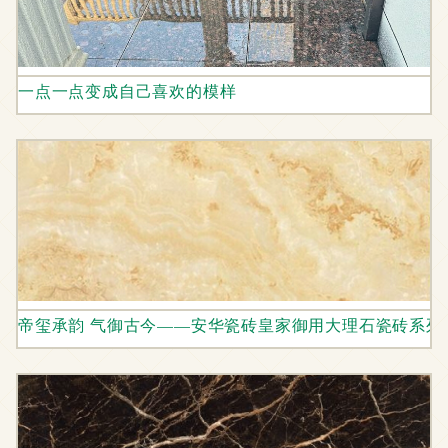
一点一点变成自己喜欢的模样
帝玺承韵 气御古今——安华瓷砖皇家御用大理石瓷砖系列